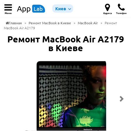
App
Lab
Киев
Меню
Адреса
Телефон
Главная
»
Ремонт MacBook в Киеве
»
MacBook Air
»
Ремонт
MacBook Air A2179
Ремонт MacBook Air A2179
в Киеве