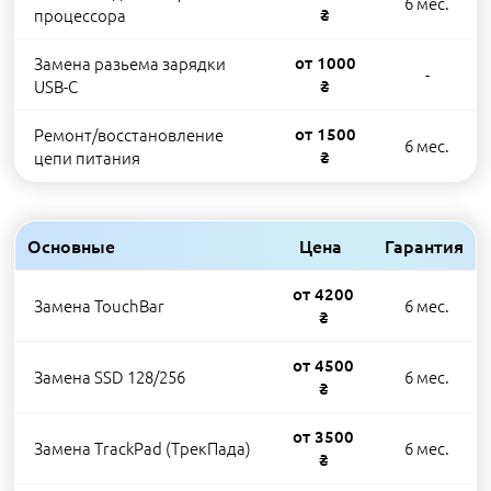
6 мес.
процессора
₴
Замена разьема зарядки
от 1000
-
USB-C
₴
Ремонт/восстановление
от 1500
6 мес.
цепи питания
₴
Основные
Цена
Гарантия
от 4200
Замена TouchBar
6 мес.
₴
от 4500
Замена SSD 128/256
6 мес.
₴
от 3500
Замена TrackPad (ТрекПада)
6 мес.
₴