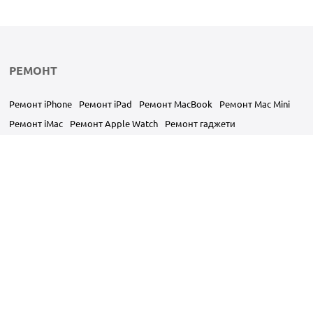
РЕМОНТ
Ремонт iPhone
Ремонт iPad
Ремонт MacBook
Ремонт Mac Mini
Ремонт iMac
Ремонт Apple Watch
Ремонт гаджети
ИНФОРМАЦИЯ
Оплата и доставка
Политика конфиденциальности
Условия использования
Гарантийные условия
Вакансии
Статьи
Блог
О НАС
Контакты всех филиалов
Преимущества
О нас
Отзывы
Trade In