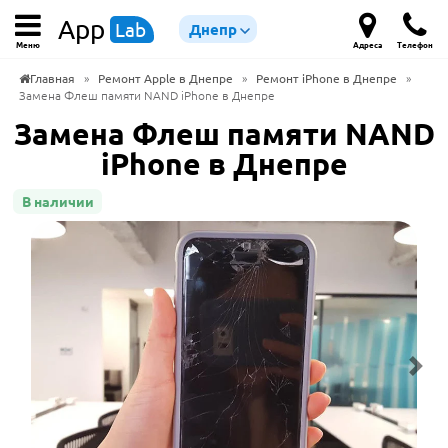
App
Lab
Днепр
Меню
Адреса
Телефон
Главная
»
Ремонт Apple в Днепре
»
Ремонт iPhone в Днепре
»
Замена Флеш памяти NAND iPhone в Днепре
Замена Флеш памяти NAND
iPhone в Днепре
В наличии