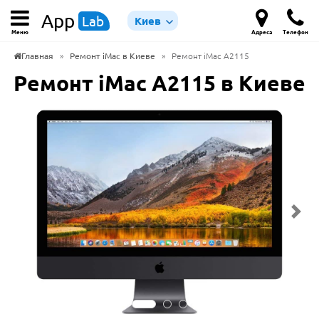
App
Lab
Киев
Меню
Адреса
Телефон
Главная
»
Ремонт iMac в Киеве
»
Ремонт iMac A2115
Ремонт iMac A2115 в Киеве