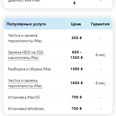
₴
Популярные услуги
Цена
Гарантия
Чистка и замена
350 ₴
-
термопамсты iMac
Замена HDD на SSD
650 -
6 мес.
накопитель iMac
1350 ₴
Разборка и сборка iMac
1300 ₴
-
Чистка и замена
1650 ₴
6 мес.
термопамсты iMac
Установка MacOS
700 ₴
-
Установка Windows
700 ₴
-