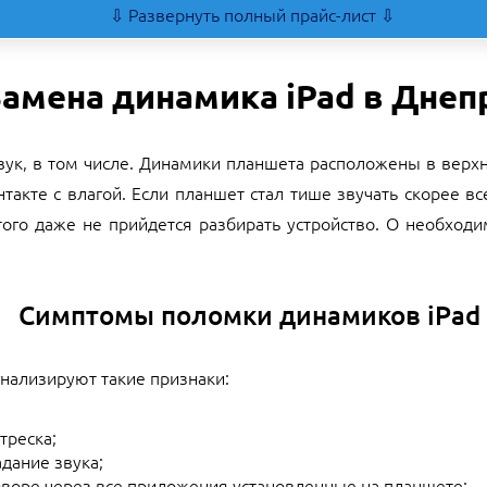
⇩ Развернуть полный прайс-лист ⇩
амена динамика iPad в Днеп
вук, в том числе. Динамики планшета расположены в верхн
онтакте с влагой. Если планшет стал тише звучать скорее 
ого даже не прийдется разбирать устройство. О необходи
Симптомы поломки динамиков iPad
гнализируют такие признаки:
треска;
дание звука;
оворе через все приложения установленные на планшете;