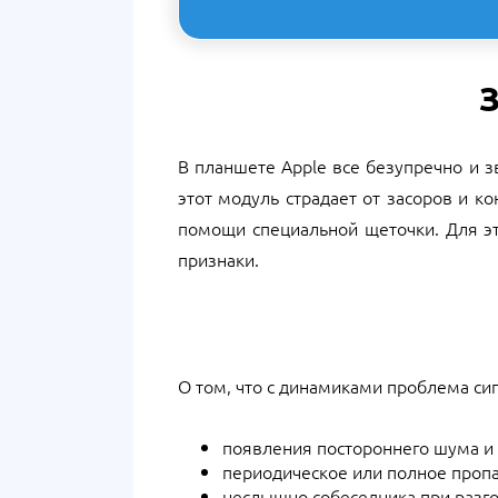
З
В планшете Apple все безупречно и з
этот модуль страдает от засоров и к
помощи специальной щеточки. Для эт
признаки.
О том, что с динамиками проблема си
появления постороннего шума и 
периодическое или полное пропа
неслышно собеседника при разг