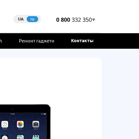
0 800
332 350
UA
ru
▼
Контакты
h
Ремонт гаджети