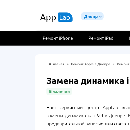
App
Lab
Днепр
Ремонт iPhone
Ремонт iPad
Главная
»
Ремонт Apple в Днепре
»
Ремонт 
Замена динамика i
В наличии
Наш сервисный центр AppLab вып
замены динамика на iPad в Днепре. 
предварительной записью или связат