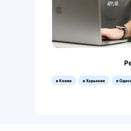
Ре
в Киеве
в Харькове
в Одес