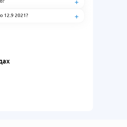
d?
o 12.9 2021?
дах