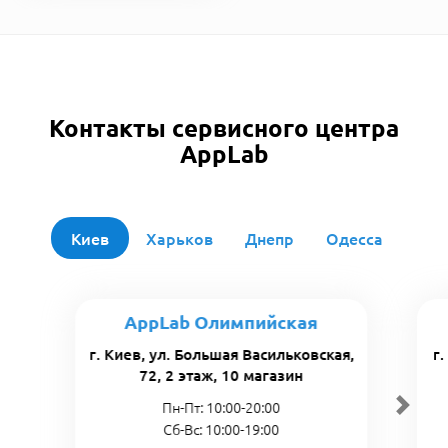
Контакты сервисного центра
AppLab
Киев
Харьков
Днепр
Одесса
AppLab Олимпийская
г. Киев, ул. Большая Васильковская,
г
72, 2 этаж, 10 магазин
Пн-Пт: 10:00-20:00
Сб-Вс: 10:00-19:00