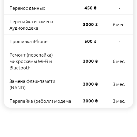
Перенос данных
450 ₴
-
Перепайка и замена
3000 ₴
6 мес.
Аудиокодека
Прошивка iPhone
500 ₴
-
Ремонт (перепайка)
микросхемы Wi-Fi и
3000 ₴
6 мес.
Bluetooth
Замена флэш-памяти
3000 ₴
3 мес.
(NAND)
Перепайка (реболл) модема
3000 ₴
3 мес.