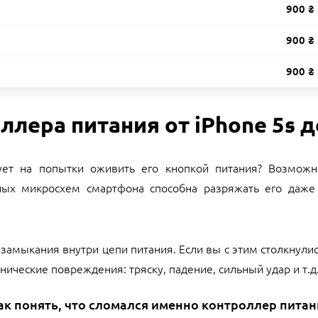
900 ₴
900 ₴
900 ₴
лера питания от iPhone 5s до
ет на попытки оживить его кнопкой питания? Возможно
вных микросхем смартфона способна разряжать его да
о замыкания внутри цепи питания. Если вы с этим столкнули
ические повреждения: тряску, падение, сильный удар и т.д
ак понять, что сломался именно контроллер питан