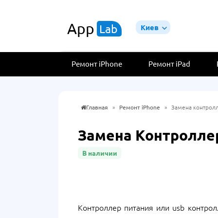
App
Lab
Киев
Ремонт iPhone
Ремонт iPad
Главная
»
Ремонт iPhone
»
Замена контролл
Замена Контроллер
В наличии
Контроллер питания или usb контролл