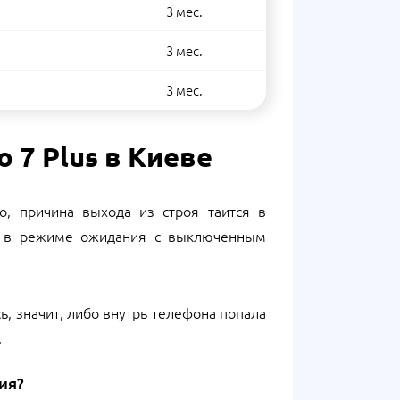
3 мес.
3 мес.
3 мес.
 7 Plus в Киеве
, причина выхода из строя таится в
же в режиме ожидания с выключенным
сь, значит, либо внутрь телефона попала
.
ия?