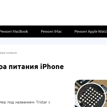
Ремонт MacBook
Ремонт iMac
Ремонт Apple Watc
ера питания
а питания iPhone
ер под названием Tristar с