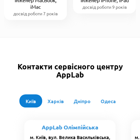
iMac
досвід роботи 9 років
досвід роботи 7 років
Контакти сервісного центру
AppLab
Київ
Харків
Дніпро
Одеса
AppLab Олімпійська
м. Київ, вул. Велика Васильківська,
м.