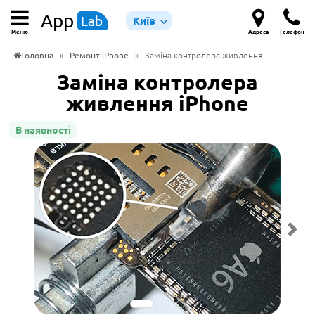
App
Lab
Київ
Меню
Адреса
Телефон
Головна
»
Ремонт iPhone
»
Заміна контролера живлення
Заміна контролера
живлення iPhone
В наявності