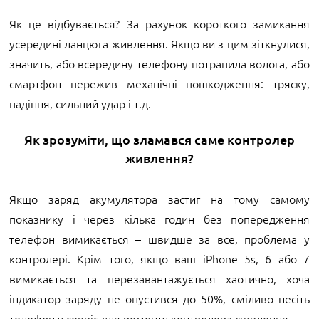
Як це відбувається? За рахунок короткого замикання
усередині ланцюга живлення. Якщо ви з цим зіткнулися,
значить, або всередину телефону потрапила волога, або
смартфон пережив механічні пошкодження: тряску,
падіння, сильний удар і т.д.
Як зрозуміти, що зламався саме контролер
живлення?
Якщо заряд акумулятора застиг на тому самому
показнику і через кілька годин без попередження
телефон вимикається – швидше за все, проблема у
контролері. Крім того, якщо ваш iPhone 5s, 6 або 7
вимикається та перезавантажується хаотично, хоча
індикатор заряду не опустився до 50%, сміливо несіть
телефон у сервіс для ремонту контролера живлення.