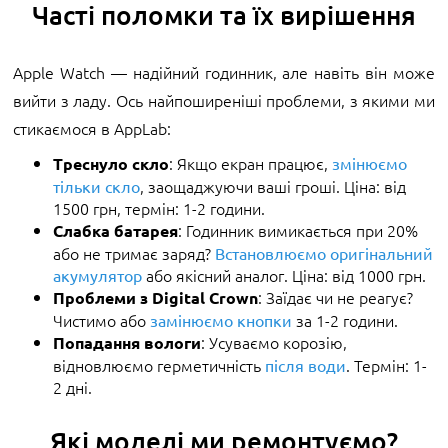
Часті поломки та їх вирішення
Apple Watch — надійний годинник, але навіть він може
вийти з ладу. Ось найпоширеніші проблеми, з якими ми
стикаємося в AppLab:
: Якщо екран працює,
Треснуло скло
змінюємо
, заощаджуючи ваші гроші. Ціна: від
тільки скло
1500 грн, термін: 1-2 години.
: Годинник вимикається при 20%
Слабка батарея
або не тримає заряд?
Встановлюємо оригінальний
або якісний аналог. Ціна: від 1000 грн.
акумулятор
: Заїдає чи не реагує?
Проблеми з Digital Crown
Чистимо або
за 1-2 години.
замінюємо кнопки
: Усуваємо корозію,
Попадання вологи
відновлюємо герметичність
. Термін: 1-
після води
2 дні.
Які моделі ми ремонтуємо?