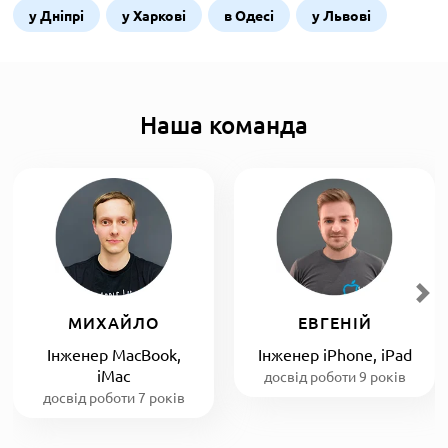
у Дніпрі
у Харкові
в Одесі
у Львові
Наша команда
МИХАЙЛО
ЕВГЕНІЙ
Інженер MacBook,
Інженер iPhone, iPad
iMac
досвід роботи 9 років
досвід роботи 7 років