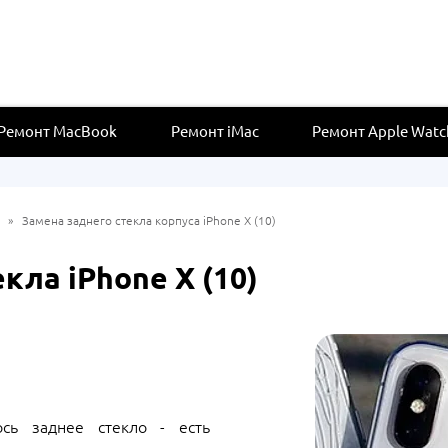
Ремонт MacBook
Ремонт iMac
Ремонт Apple Watc
»
Замена заднего стекла корпуса iPhone X (10)
кла iPhone X (10)
сь заднее стекло - есть