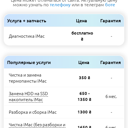
можно узнать по
или в телеграм
телефону
боте
Услуга + запчасть
Цена
Гарантия
бесплатно
Диагностика iMac
-
₴
Популярные услуги
Цена
Гарантия
Чистка и замена
350 ₴
-
термопамсты iMac
Замена HDD на SSD
650 -
6 мес.
накопитель iMac
1350 ₴
Разборка и сборка iMac
1300 ₴
-
Чистка iMac (без разборки и
1650 ₴
6 мес.