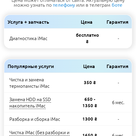
можно узнать по
или в телеграм
телефону
боте
Услуга + запчасть
Цена
Гарантия
бесплатно
Диагностика iMac
-
₴
Популярные услуги
Цена
Гарантия
Чистка и замена
350 ₴
-
термопамсты iMac
Замена HDD на SSD
650 -
6 мес.
накопитель iMac
1350 ₴
Разборка и сборка iMac
1300 ₴
-
Чистка iMac (без разборки и
1650 ₴
6 мес.