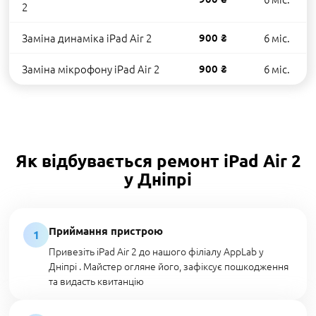
2
Заміна динаміка iPad Air 2
900 ₴
6 міс.
Заміна мікрофону iPad Air 2
900 ₴
6 міс.
Як відбувається ремонт iPad Air 2
у Дніпрі
Приймання пристрою
1
Привезіть iPad Air 2 до нашого філіалу AppLab у
Дніпрі . Майстер огляне його, зафіксує пошкодження
та видасть квитанцію