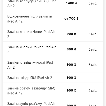
Заміна корпусу (кришки) iPad
1400 ₴
6 міс.
Air 2
Відновлення після залиття
от 700 ₴
-
iPad Air 2
Заміна кнопки Home iPad Air
900 ₴
6 міс.
2
Заміна кнопки Power iPad Air
900 ₴
6 міс.
2
Заміна клавіш гучності iPad
900 ₴
6 міс.
Air 2
Заміна гнізда SIM iPad Air 2
900 ₴
-
Заміна роз'ємів (заряду, SIM)
900 ₴
6 міс.
iPad Air 2
Заміна аудіо-роз'єму iPad Air
900 ₴
6 міс.