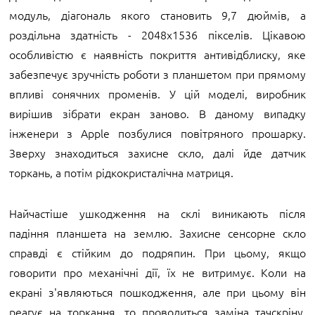
модуль, діагональ якого становить 9,7 дюймів, а
роздільна здатність - 2048х1536 пікселів. Цікавою
особливістю є наявність покриття антивідблиску, яке
забезпечує зручність роботи з планшетом при прямому
впливі сонячних променів. У цій моделі, виробник
вирішив зібрати екран заново. В даному випадку
інженери з Apple позбулися повітряного прошарку.
Зверху знаходиться захисне скло, далі йде датчик
торкань, а потім рідкокристалічна матриця.
Найчастіше ушкодження на склі виникають після
падіння планшета на землю. Захисне сенсорне скло
справді є стійким до подряпин. При цьому, якщо
говорити про механічні дії, їх не витримує. Коли на
екрані з'являються пошкодження, але при цьому він
реагує на торкання, то проводиться заміна тачскріну.