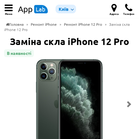
App
Lab
Київ
Меню
Адреса
Телефон
Головна
»
Ремонт iPhone
»
Ремонт iPhone 12 Pro
»
Заміна скла
iPhone 12 Pro
Заміна скла iPhone 12 Pro
В наявності