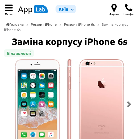
App
Lab
Київ
Меню
Адреса
Телефон
Головна
»
Ремонт iPhone
»
Ремонт iPhone 6s
»
Заміна корпусу
iPhone 6s
Заміна корпусу iPhone 6s
В наявності