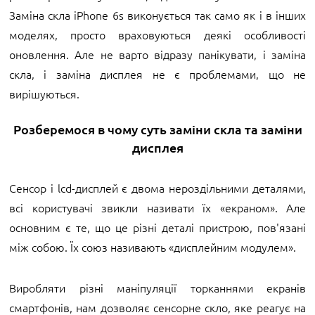
Заміна скла iPhone 6s виконується так само як і в інших
моделях, просто враховуються деякі особливості
оновлення. Але не варто відразу панікувати, і заміна
скла, і заміна дисплея не є проблемами, що не
вирішуються.
Розберемося в чому суть заміни скла та заміни
дисплея
Сенсор і lcd-дисплей є двома нероздільними деталями,
всі користувачі звикли називати їх «екраном». Але
основним є те, що це різні деталі пристрою, пов'язані
між собою. Їх союз називають «дисплейним модулем».
Виробляти різні маніпуляції торканнями екранів
смартфонів, нам дозволяє сенсорне скло, яке реагує на