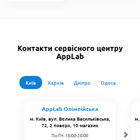
Контакти сервісного центру
AppLab
Київ
Харків
Дніпро
Одеса
AppLab Олімпійська
м. Київ, вул. Велика Васильківська,
м.
72, 2 поверх, 10 магазин
Пн-Пт: 10:00-20:00