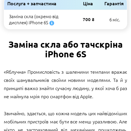
Послуга + запчастина
Ціна
Гарантія
Заміна скла (окремо від
700 ₴
6 міс.
дисплея) iPhone 6S
Заміна скла або тачскріна
iPhone 6S
«Яблучна» Промисловість з шаленими темпами вражає
своїх шанувальників своїми новими моделями. Та й у
принципі важко знайти сучасну людину, у якої хоча б раз
не майнула мрія про смартфон від Apple.
Звичайно, здається, що кожна модель цих найвідоміших
мобільних пристроїв має бути все менш уразливою. Але
ніхто не застрахований від механічних пошкоджень,