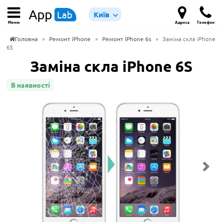
App
Lab
Київ
Меню
Адреса
Телефон
Головна
»
Ремонт iPhone
»
Ремонт iPhone 6s
»
Заміна скла iPhone
6S
Заміна скла iPhone 6S
В наявності