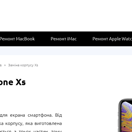
Ремонт MacBook
Ремонт iMac
Ремонт Apple Wat
s
»
Заміна корпусу Xs
one Xs
для екрана смартфона. Від
а корпусу, яка виготовлена
ється з трьох частин, тому