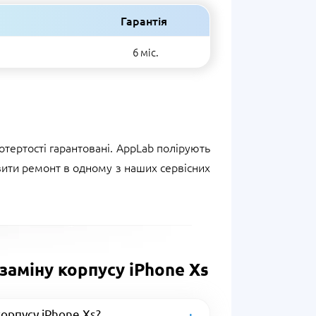
Гарантія
6 міс.
тертості гарантовані. AppLab полірують
овити ремонт в одному з наших сервісних
заміну корпусу iPhone Xs
корпусу iPhone Xs?