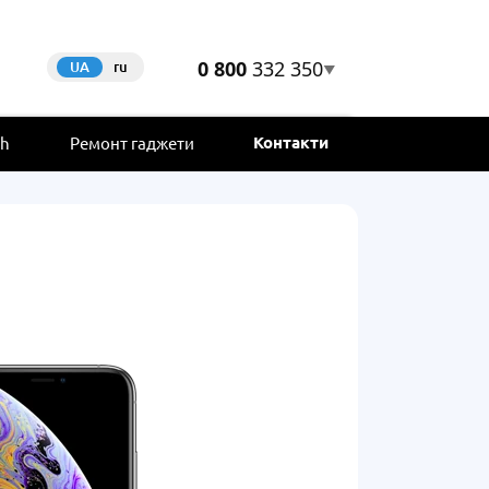
0 800
332 350
UA
ru
▼
Контакти
ch
Ремонт гаджети