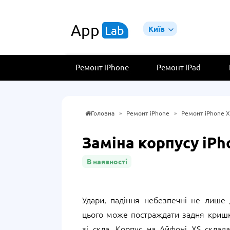
App
Lab
Київ
Ремонт iPhone
Ремонт iPad
Головна
»
Ремонт iPhone
»
Ремонт iPhone X
Заміна корпусу iPh
В наявності
Удари, падіння небезпечні не лише 
цього може постраждати задня кришк
зі скла. Корпус на Айфоні XS склада