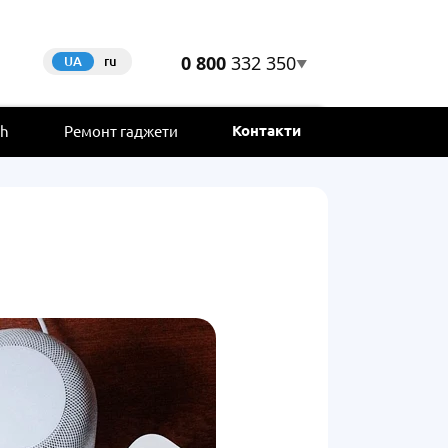
0 800
332 350
UA
ru
▼
Контакти
ch
Ремонт гаджети