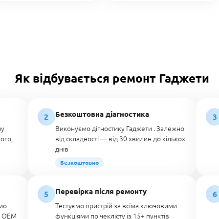
Як відбувається ремонт Гаджети
Безкоштовна діагностика
2
3
лу
Виконуємо дігностику Гаджети . Залежно
ого,
від складності — від 30 хвилин до кількох
днів
Безкоштовно
Перевірка після ремонту
5
6
мо
Тестуємо пристрій за всіма ключовими
о OEM
функціями по чеклісту із 15+ пунктів