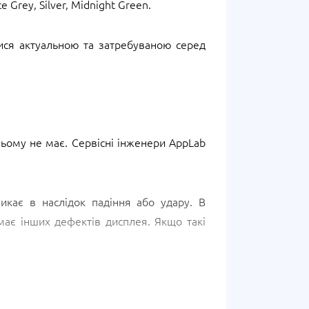
Grey, Silver, Midnight Green.
тися актуальною та затребуваною серед
o
ньому не має. Сервісні інженери AppLab
икає в наслідок падіння або удару. В
має інших дефектів дисплея. Якщо такі
ряду. Один цикл — це зарядка до 100% та
айфон починає швидко розряджатися,