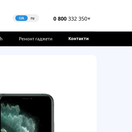
0 800
332 350
UA
ru
▼
Контакти
ch
Ремонт гаджети