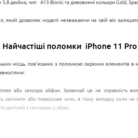
5,8 дюйма, чип А13 Bionic та дивовижні кольори Gold, Space 
ал, який дозволяє моделі незважаючи на свій вік залиша
Найчастіші поломки iPhone 11 Pr
узьких місць, пов'язаних з поломкою окремих елементів в 
авностями:
плея або сенсора айфон. Зазвичай ця не справність вин
ь замінити або поверхове скло, в тому випадку коли не 
и дисплей з сенсором у зборі.
кумулятор iPhone 11 Pro розраховано на 1000 циклів переза
авершуються, заявлена ємність батареї зменшується, 