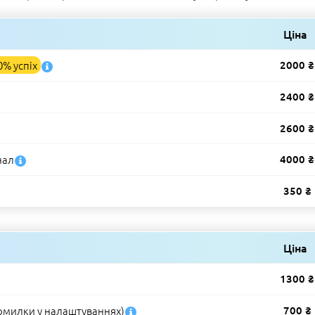
Ціна
0% успіх
2000 ₴
2400 ₴
2600 ₴
нал
4000 ₴
350 ₴
Ціна
1300 ₴
омилки у налаштуваннях)
700 ₴