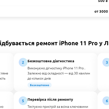
500 ₴
от 3000
ідбувається ремонт iPhone 11 Pro у Л
Безкоштовна діагностика
2
3
Виконуємо дігностику iPhone 11 Pro .
огляне
Залежно від складності — від 30 хвилин
асть
до кількох днів
Безкоштовно
Перевірка після ремонту
5
6
мо
Тестуємо пристрій за всіма ключовими