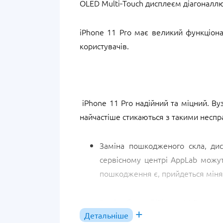
OLED Multi‑Touch дисплеєм діагоналлю 
iPhone 11 Pro має великий функціон
користувачів.
iPhone 11 Pro надійний та міцний. В
найчастіше стикаються з такими неспр
Заміна пошкодженого скла, дис
сервісному центрі AppLab можут
пошкодження є, прийдеться мінят
Заміна батареї iPhone 11 Pro. А
Детальніше
розрядка до 0%. Коли цикли з