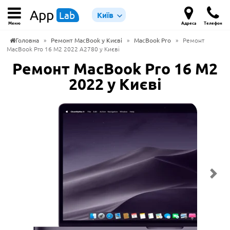
App
Lab
Київ
Меню
Адреса
Телефон
Головна
»
Ремонт MacBook у Києві
»
MacBook Pro
»
Ремонт
MacBook Pro 16 M2 2022 A2780 у Києві
Ремонт MacBook Pro 16 M2
2022 у Києві