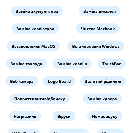
Заміна акумулятора
Заміна дисплея
Заміна клавіатури
Чистка Macbook
Встановлення MacOS
Встановлення Windows
Заміна тачпада
Заміна клавіш
TouchBar
Веб камера
Logo Board
Залитий рідиною
Покриття антивідблиску
Заміна кулера
Нагрівання
Віруси
Немає звуку