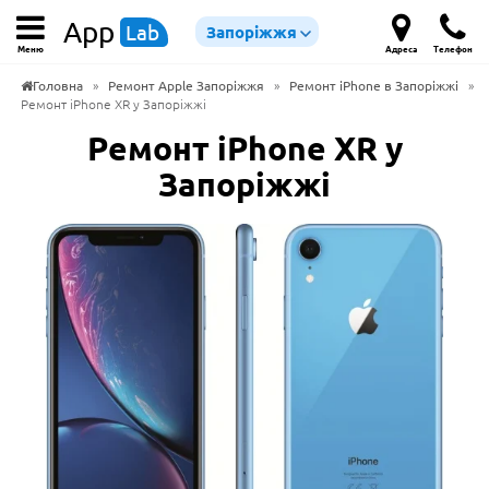
App
Lab
Запоріжжя
Меню
Адреса
Телефон
Головна
»
Ремонт Apple Запоріжжя
»
Ремонт iPhone в Запоріжжі
»
Ремонт iPhone XR у Запоріжжі
Ремонт iPhone XR у
Запоріжжі