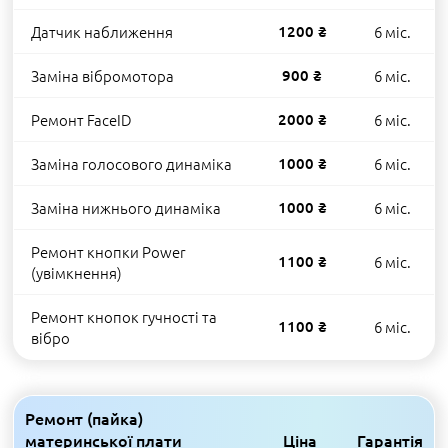
Датчик наближення
1200 ₴
6 міс.
Заміна вібромотора
900 ₴
6 міс.
Ремонт FaceID
2000 ₴
6 міс.
Заміна голосового динаміка
1000 ₴
6 міс.
Заміна нижнього динаміка
1000 ₴
6 міс.
Ремонт кнопки Power
1100 ₴
6 міс.
(увімкнення)
Ремонт кнопок гучності та
1100 ₴
6 міс.
вібро
Ремонт (пайка)
материнської плати
Ціна
Гарантія