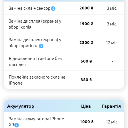
Заміна скла + сенсор
2000 ₴
3 міс.
Заміна дисплея (екрана) у
1900 ₴
3 міс.
зборі копія
Заміна дисплея (екрана) у
2300 ₴
12 міс.
зборі оригінал
Відновлення TrueTone без
500 ₴
-
дисплея
Поклейка захисного скла на
350 ₴
-
iPhone
Акумулятор
Ціна
Гарантія
Заміна акумулятора iPhone
1000 ₴
12 міс.
XR