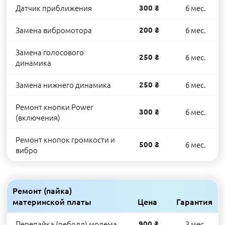
Датчик приближения
300 ₴
6 мес.
Замена вибромотора
200 ₴
6 мес.
Замена голосового
250 ₴
6 мес.
динамика
Замена нижнего динамика
250 ₴
6 мес.
Ремонт кнопки Power
300 ₴
6 мес.
(включения)
Ремонт кнопок громкости и
500 ₴
6 мес.
вибро
Ремонт (пайка)
материнской платы
Цена
Гарантия
Перепайка (реболл) модема
900 ₴
3 мес.