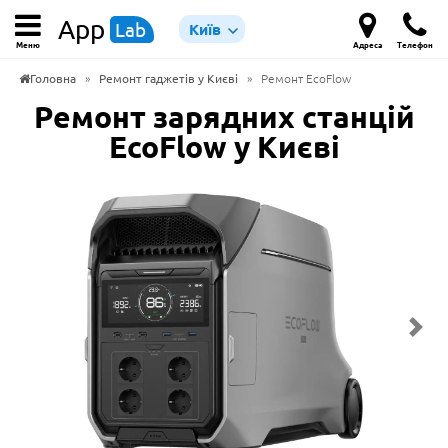
App
Lab
Київ
Меню
Адреса
Телефон
Головна
»
Ремонт гаджетів у Києві
»
Ремонт EcoFlow
Ремонт зарядних станцій
EcoFlow у Києві