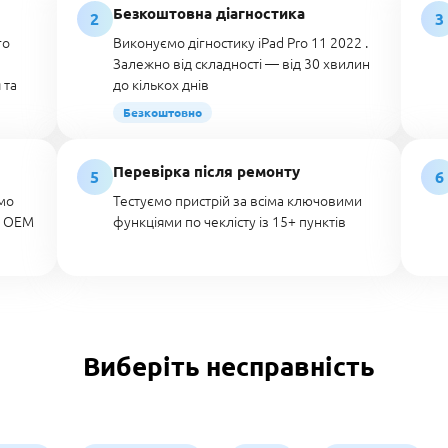
Безкоштовна діагностика
2
3
го
Виконуємо дігностику iPad Pro 11 2022 .
Залежно від складності — від 30 хвилин
 та
до кількох днів
Безкоштовно
Перевірка після ремонту
5
6
мо
Тестуємо пристрій за всіма ключовими
о OEM
функціями по чеклісту із 15+ пунктів
Виберіть несправність