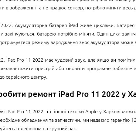
и в зображенні та не працює сенсор, потрібно міняти весь д
 2022. Акумуляторна батарея iPad живе циклами. Батарея
ли закінчуються, батарею потрібно міняти. Один цикл закін
 дотримуєтеся режиму заряджання знос акумулятора може ві
2. iPad Pro 11 2022 має чудовий звук, але якщо ви помітили
ерезавантажити пристрій або оновити програмне забезпеч
до сервісного центру.
робити ремонт iPad Pro 11 2022 у Х
ля iPad Pro 11 2022 та іншої техніки Apple у Харкові можн
 необхідне обладнання та запчастини, ми надаємо гарантію 12
суйтесь телефоном на зручний час.