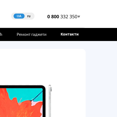
0 800
332 350
UA
ru
▼
Контакти
ch
Ремонт гаджети