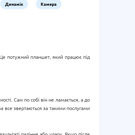
Динамік
Камера
 Це потужний планшет, який працює під
ості. Сам по собі він не ламається, а до
 за все звертаються за такими послугами
зультаті падіння або удару. Якщо після