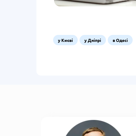
у Києві
у Дніпрі
в Одесі