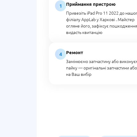
Приймання пристрою
1
Привезіть iPad Pro 11 2022 до нашо
філіалу AppLab у Харкові . Майстер
огляне його, зафіксує пошкодження
видасть квитанцію
Ремонт
4
Замінюємо запчастину або виконує
пайку — оригінальні запчастини аб
на Ваш вибір