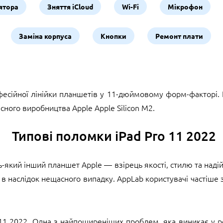
ятора
Зняття iCloud
Wi-Fi
Мікрофон
Заміна корпуса
Кнопки
Ремонт плати
офесійної лінійки планшетів у 11-дюймовому форм-факторі.
ного виробництва Apple Apple Silicon M2.
Типові поломки iPad Pro 11 2022
ь-який інший планшет Apple — взірець якості, стилю та надійн
 в наслідок нещасного випадку. AppLab користувачі частіше
 11 2022. Одна з найпоширеніших проблем, яка виникає у ре