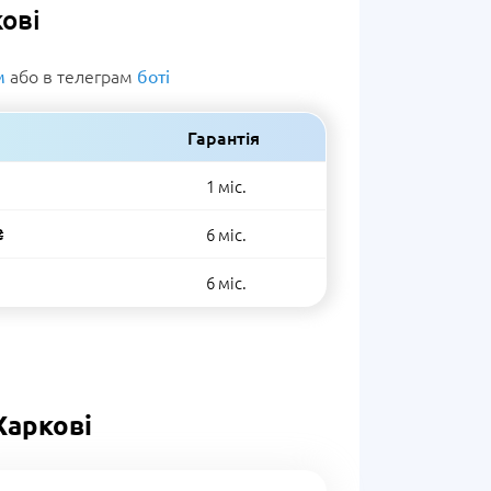
кові
або в телеграм
м
боті
Гарантія
1 міс.
₴
6 міс.
6 міс.
Харкові