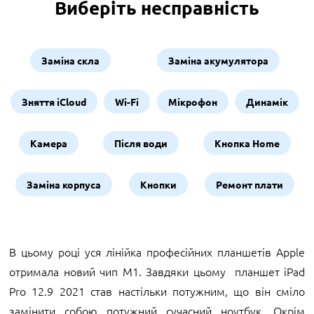
Виберіть несправність
Заміна скла
Заміна акумулятора
Зняття iCloud
Wi-Fi
Мікрофон
Динамік
Камера
Після води
Кнопка Home
Заміна корпуса
Кнопки
Ремонт плати
В цьому році уся лінійка професійних планшетів Apple
отримала новий чип М1. Завдяки цьому планшет iPad
Pro 12.9 2021 став настільки потужним, що він сміло
замінити собою потужний сучасний ноутбук. Окрім