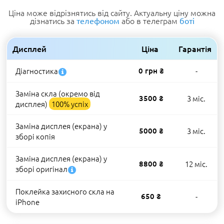
Ціна може відрізнятись від сайту. Актуальну ціну можна
дізнатись за
або в телеграм
телефоном
боті
Дисплей
Ціна
Гарантія
Діагностика
0 грн ₴
-
Заміна скла (окремо від
3500 ₴
3 міс.
дисплея)
100% успіх
Заміна дисплея (екрана) у
5000 ₴
3 міс.
зборі копія
Заміна дисплея (екрана) у
8800 ₴
12 міс.
зборі оригінал
Поклейка захисного скла на
650 ₴
-
iPhone