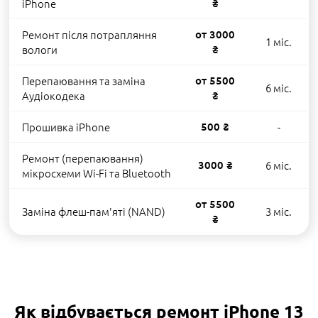
iPhone
₴
Ремонт після потрапляння
от 3000
1 міс.
вологи
₴
Перепаювання та заміна
от 5500
6 міс.
Аудіокодека
₴
Прошивка iPhone
500 ₴
-
Ремонт (перепаювання)
3000 ₴
6 міс.
мікросхеми Wi-Fi та Bluetooth
от 5500
Заміна флеш-пам'яті (NAND)
3 міс.
₴
Як відбувається ремонт iPhone 13