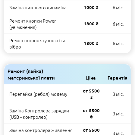
Заміна нижнього динаміка
1000 ₴
6 міс.
Ремонт кнопки Power
1800 ₴
6 міс.
(увімкнення)
Ремонт кнопок гучності та
1800 ₴
6 міс.
вібро
Ремонт (пайка)
материнської плати
Ціна
Гарантія
от 5500
Перепайка (ребол) модему
3 міс.
₴
Заміна Контролера зарядки
от 5500
3 міс.
(USB – контролер)
₴
Заміна контролера живлення
от 5500
3 міс.