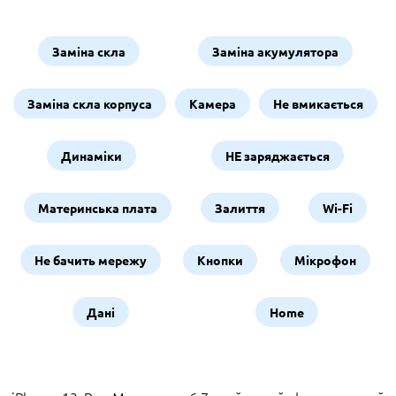
Заміна скла
Заміна акумулятора
Заміна скла корпуса
Камера
Не вмикається
Динаміки
НЕ заряджається
Материнська плата
Залиття
Wi-Fi
Не бачить мережу
Кнопки
Мікрофон
Дані
Home