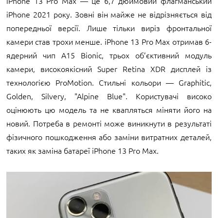
iPhone 13 Pro Max — це 6,7 дюймовий флагманський
iPhone 2021 року. Зовні він майже не відрізняється від
попередньої версії. Лише тільки виріз фронтальної
камери став трохи менше. iPhone 13 Pro Max отримав 6-
ядерний чип A15 Bionic, трьох об’єктивний модуль
камери, високоякісний Super Retina XDR дисплей із
технологією ProMotion. Стильні кольори — Graphitic,
Golden, Silvery, "Alpine Blue". Користувачі високо
оцінюють цю модель та не квапляться міняти його на
новий. Потреба в ремонті може виникнути в результаті
фізичного пошкодження або заміни витратних деталей,
таких як заміна батареї iPhone 13 Pro Max.