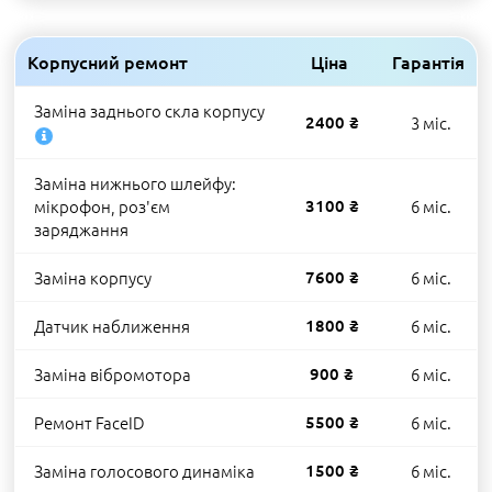
Корпусний ремонт
Ціна
Гарантія
Заміна заднього скла корпусу
2400 ₴
3 міс.
Заміна нижнього шлейфу:
мікрофон, роз'єм
3100 ₴
6 міс.
заряджання
Заміна корпусу
7600 ₴
6 міс.
Датчик наближення
1800 ₴
6 міс.
Заміна вібромотора
900 ₴
6 міс.
Ремонт FaceID
5500 ₴
6 міс.
Заміна голосового динаміка
1500 ₴
6 міс.