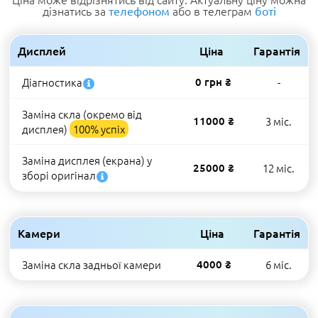
дізнатись за
або в телеграм
телефоном
боті
Дисплей
Ціна
Гарантія
Діагностика
0 грн ₴
-
Заміна скла (окремо від
11000 ₴
3 міс.
дисплея)
100% успіх
Заміна дисплея (екрана) у
25000 ₴
12 міс.
зборі оригінал
Камери
Ціна
Гарантія
Заміна скла задньої камери
4000 ₴
6 міс.