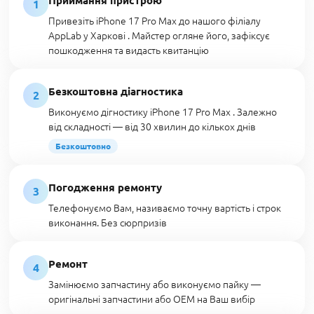
Приймання пристрою
1
Привезіть iPhone 17 Pro Max до нашого філіалу
AppLab у Харкові . Майстер огляне його, зафіксує
пошкодження та видасть квитанцію
Безкоштовна діагностика
2
Виконуємо дігностику iPhone 17 Pro Max . Залежно
від складності — від 30 хвилин до кількох днів
Безкоштовно
Погодження ремонту
3
Телефонуємо Вам, називаємо точну вартість і строк
виконання. Без сюрпризів
Ремонт
4
Замінюємо запчастину або виконуємо пайку —
оригінальні запчастини або OEM на Ваш вибір