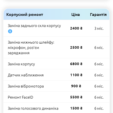
Корпусний ремонт
Ціна
Гарантія
Заміна заднього скла корпусу
2400 ₴
3 міс.
Заміна нижнього шлейфу:
мікрофон, роз'єм
2500 ₴
6 міс.
заряджання
Заміна корпусу
6800 ₴
6 міс.
Датчик наближення
1100 ₴
6 міс.
Заміна вібромотора
900 ₴
6 міс.
Ремонт FaceID
5500 ₴
6 міс.
Заміна голосового динаміка
1500 ₴
6 міс.