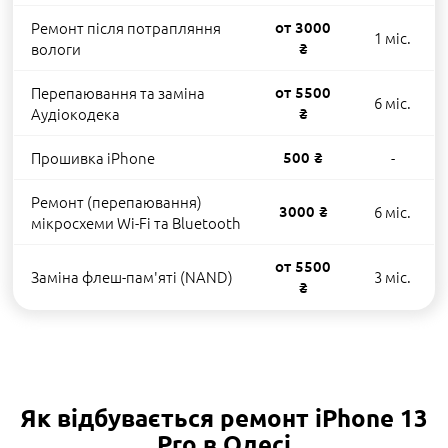
Ремонт після потрапляння
от 3000
1 міс.
вологи
₴
Перепаювання та заміна
от 5500
6 міс.
Аудіокодека
₴
Прошивка iPhone
500 ₴
-
Ремонт (перепаювання)
3000 ₴
6 міс.
мікросхеми Wi-Fi та Bluetooth
от 5500
Заміна флеш-пам'яті (NAND)
3 міс.
₴
Як відбувається ремонт iPhone 13
Pro в Одесі