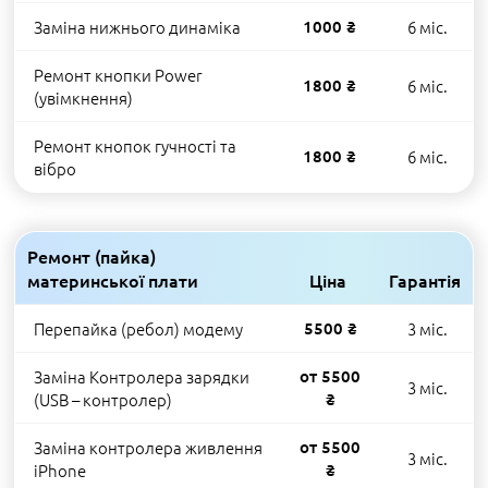
Заміна нижнього динаміка
1000 ₴
6 міс.
Ремонт кнопки Power
1800 ₴
6 міс.
(увімкнення)
Ремонт кнопок гучності та
1800 ₴
6 міс.
вібро
Ремонт (пайка)
материнської плати
Ціна
Гарантія
Перепайка (ребол) модему
5500 ₴
3 міс.
Заміна Контролера зарядки
от 5500
3 міс.
(USB – контролер)
₴
Заміна контролера живлення
от 5500
3 міс.
iPhone
₴