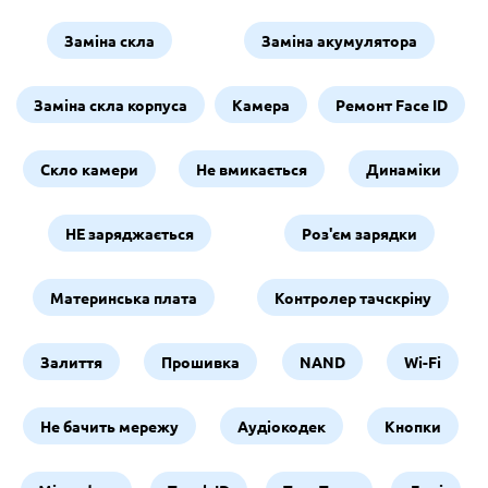
Заміна скла
Заміна акумулятора
Заміна скла корпуса
Камера
Ремонт Face ID
Скло камери
Не вмикається
Динаміки
НЕ заряджається
Роз'єм зарядки
Материнська плата
Контролер тачскріну
Залиття
Прошивка
NAND
Wi-Fi
Не бачить мережу
Аудіокодек
Кнопки