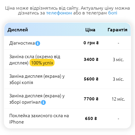
Ціна може відрізнятись від сайту. Актуальну ціну можна
дізнатись за
або в телеграм
телефоном
боті
Дисплей
Ціна
Гарантія
Діагностика
0 грн ₴
-
Заміна скла (окремо від
3400 ₴
3 міс.
дисплея)
100% успіх
Заміна дисплея (екрана) у
5600 ₴
3 міс.
зборі копія
Заміна дисплея (екрана) у
7700 ₴
12 міс.
зборі оригінал
Поклейка захисного скла на
650 ₴
-
iPhone