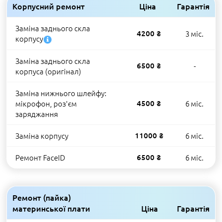
Корпусний ремонт
Ціна
Гарантія
Заміна заднього скла
4200 ₴
3 міс.
корпусу
Заміна заднього скла
6500 ₴
-
корпуса (оригінал)
Заміна нижнього шлейфу:
мікрофон, роз'єм
4500 ₴
6 міс.
заряджання
Заміна корпусу
11000 ₴
6 міс.
Ремонт FaceID
6500 ₴
6 міс.
Ремонт (пайка)
материнської плати
Ціна
Гарантія