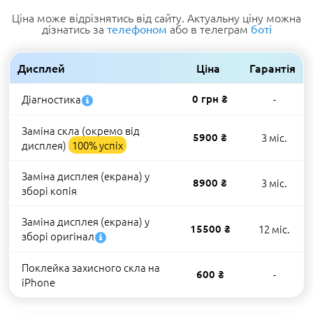
Ціна може відрізнятись від сайту. Актуальну ціну можна
дізнатись за
або в телеграм
телефоном
боті
Дисплей
Ціна
Гарантія
Діагностика
0 грн ₴
-
Заміна скла (окремо від
5900 ₴
3 міс.
дисплея)
100% успіх
Заміна дисплея (екрана) у
8900 ₴
3 міс.
зборі копія
Заміна дисплея (екрана) у
15500 ₴
12 міс.
зборі оригінал
Поклейка захисного скла на
600 ₴
-
iPhone