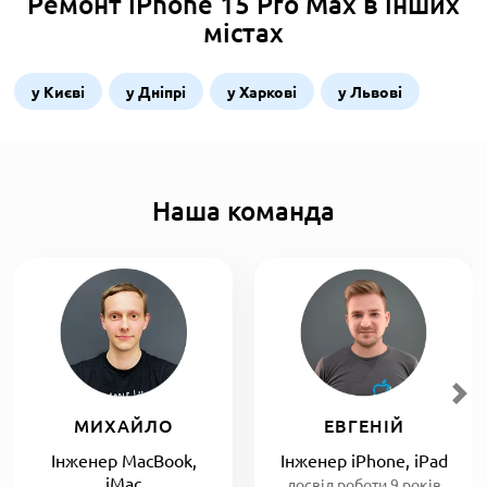
Ремонт iPhone 15 Pro Max в інших
містах
у Києві
у Дніпрі
у Харкові
у Львові
Наша команда
МИХАЙЛО
ЕВГЕНІЙ
Інженер MacBook,
Інженер iPhone, iPad
iMac
досвід роботи 9 років