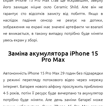
Екран iPhone 15 Pro Max став ще яскравішим, зверху
його захищає міцне скло Ceramic Shild. Але він не
гарантує сто відсотків захисту від побиття. Якщо в
наслідок падіння сенсор не реагує на дотики,
зображення на екрані має значені артефакти чи взагалі
не вмикається, в такому випадку потрібно буде міняти
увесь екран у зборі.
Заміна акумулятора iPhone 15
Pro Max
Автономність iPhone 15 Pro Max 29 годин без підзарядки
у режимі перегляду потокового відео через мережу
інтернет. Батарея нового айфону прослужить приблизно
4-5 років, потім її ресурс буде вичерпано та акумулятор
потрібно буде міняти. Але день заміни батареї може