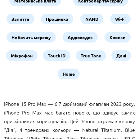
Материнська плата
Контролер тачскріну
Залиття
Прошивка
NAND
Wi-Fi
Не бачить мережу
Аудіокодек
Кнопки
Мікрофон
Touch ID
True Tone
Дані
Home
iPhone 15 Pro Max — 6,7 дюймовий флагман 2023 року.
iPhone Pro Max має багато нового, що здивує самих
прискіпливих користувачів. Цей iPhone отримав кнопку
“Дія”, 4 трендових кольори — Natural Titanium, Blue
Titanium, White Titanium, Black Titanium, роз’єм USB‑C