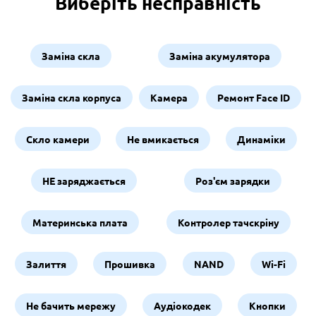
Виберіть несправність
Заміна скла
Заміна акумулятора
Заміна скла корпуса
Камера
Ремонт Face ID
Скло камери
Не вмикається
Динаміки
НЕ заряджається
Роз'єм зарядки
Материнська плата
Контролер тачскріну
Залиття
Прошивка
NAND
Wi-Fi
Не бачить мережу
Аудіокодек
Кнопки