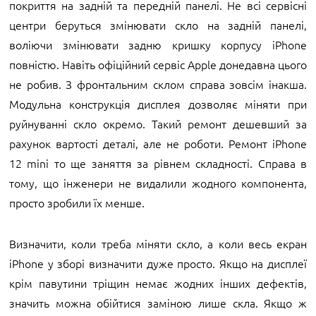
покриття на задній та передній панелі. Не всі сервісні
центри беруться змінювати скло на задній панелі,
воліючи змінювати задню кришку корпусу iPhone
повністю. Навіть офіційний сервіс Apple донедавна цього
не робив. З фронтальним склом справа зовсім інакша.
Модульна конструкція дисплея дозволяє міняти при
руйнуванні скло окремо. Такий ремонт дешевший за
рахунок вартості деталі, але не роботи. Ремонт iPhone
12 mini то ще заняття за рівнем складності. Справа в
тому, що інженери не видалили жодного компонента,
просто зробили їх менше.
Визначити, коли треба міняти скло, а коли весь екран
iPhone у зборі визначити дуже просто. Якщо на дисплеї
крім павутини тріщин немає жодних інших дефектів,
значить можна обійтися заміною лише скла. Якщо ж