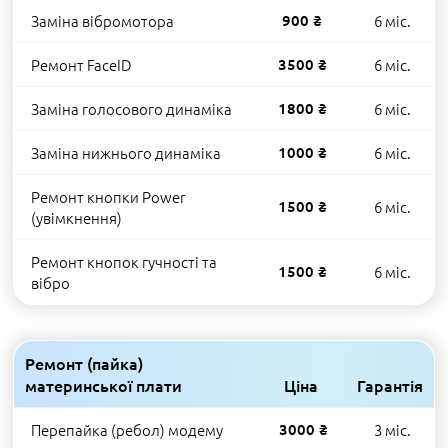
Заміна вібромотора
900 ₴
6 міс.
Ремонт FaceID
3500 ₴
6 міс.
Заміна голосового динаміка
1800 ₴
6 міс.
Заміна нижнього динаміка
1000 ₴
6 міс.
Ремонт кнопки Power
1500 ₴
6 міс.
(увімкнення)
Ремонт кнопок гучності та
1500 ₴
6 міс.
вібро
Ремонт (пайка)
материнської плати
Ціна
Гарантія
Перепайка (ребол) модему
3000 ₴
3 міс.