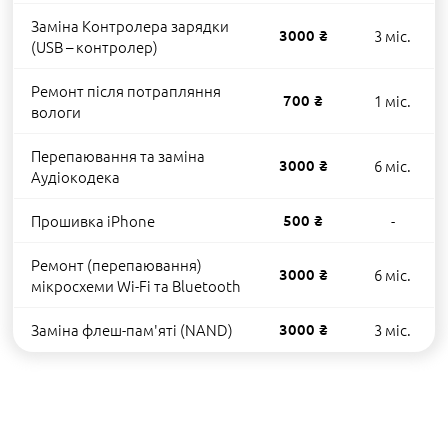
Заміна Контролера зарядки
3000 ₴
3 міс.
(USB – контролер)
Ремонт після потрапляння
700 ₴
1 міс.
вологи
Перепаювання та заміна
3000 ₴
6 міс.
Аудіокодека
Прошивка iPhone
500 ₴
-
Ремонт (перепаювання)
3000 ₴
6 міс.
мікросхеми Wi-Fi та Bluetooth
Заміна флеш-пам'яті (NAND)
3000 ₴
3 міс.