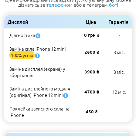
дізнатись за
або в телеграм
телефоном
боті
Дисплей
Ціна
Гарантія
Діагностика
0 грн ₴
-
Заміна скла iPhone 12 mini
2600 ₴
3 міс.
100% успіх
Заміна дисплея (екрана) у
3900 ₴
3 міс.
зборі копія
Заміна дисплейного модуля
4700 ₴
12 міс.
(оригінал) iPhone 12 mini
Поклейка захисного скла на
450 ₴
-
iPhone