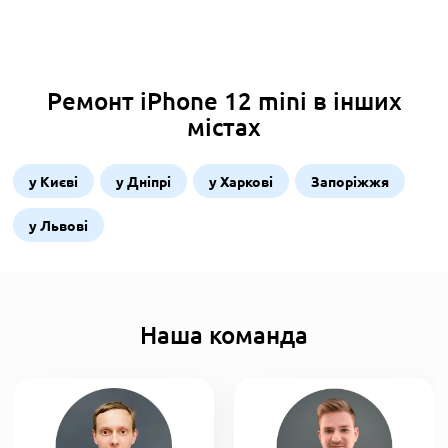
Ремонт iPhone 12 mini в інших
містах
у Києві
у Дніпрі
у Харкові
Запоріжжя
у Львові
Наша команда