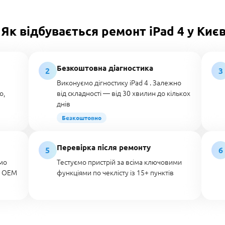
Як відбувається ремонт iPad 4 у Києв
Безкоштовна діагностика
2
3
Виконуємо дігностику iPad 4 . Залежно
о,
від складності — від 30 хвилин до кількох
днів
Безкоштовно
Перевірка після ремонту
5
6
мо
Тестуємо пристрій за всіма ключовими
о OEM
функціями по чеклісту із 15+ пунктів