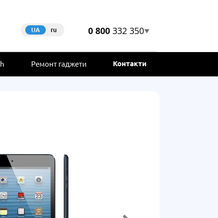
0 800
332 350
UA
ru
▼
Контакти
ch
Ремонт гаджети