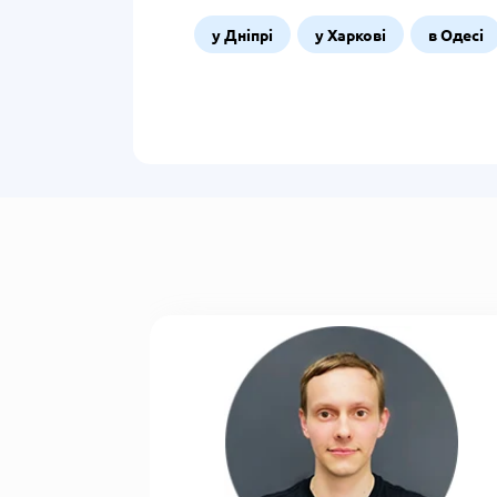
у Дніпрі
у Харкові
в Одесі